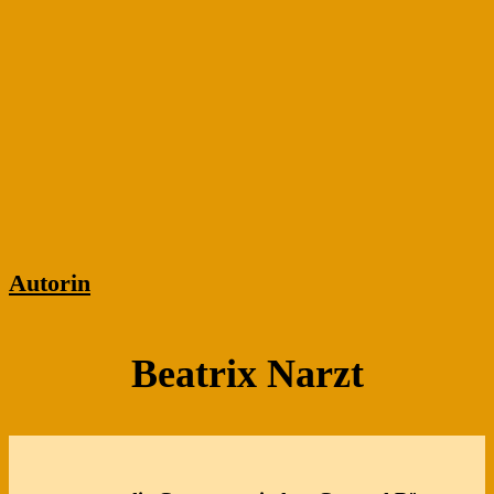
Theme by
SiteOrigin
Zum Ändern Ihrer Datenschutzeinstellung, z.B. Erteilung oder Widerruf von
Einstellungen
Einwilligungen, klicken Sie hier: